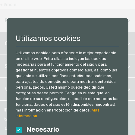
T-Mobile Recargas movil prepago
+ #more
MuchBetter Tarjetas de pago
Vodafone Recargas movil prepago
Neosurf Tarjetas de pago
REGIONES DISPONIBLES
PCS Tarjetas de pago
Utilizamos cookies
Razer Gold Tarjetas de pago
Bélgica
CUENTA
Transcash Tarjetas de pago
Brasil
Utilizamos cookies para ofrecerle la mejor experiencia
en el sitio web. Entre ellas se incluyen las cookies
Alemania (DE)
Registrar
necesarias para el funcionamiento del sitio y para
SERVICIO
Alemania (EN)
gestionar nuestros objetivos comerciales, así como las
Iniciar sesión
que sólo se utilizan con fines estadísticos anónimos,
Francia
para ajustes de comodidad o para mostrar contenidos
Mi carrito
Italia
FAQ
personalizados. Usted mismo puede decidir qué
VGO-SHOP
categorías desea permitir. Tenga en cuenta que, en
Modos de pago
función de su configuración, es posible que no todas las
Países Bajos
funcionalidades del sitio estén disponibles. Encontrará
Condiciones generales
&
Derecho de revocación
Austria
Sobre nosotros
Facebook
más información en Protección de datos.
Más
Protección de datos
información
Portugal
Participantes
Instagram
Suiza (DE)
Necesario
TikTok