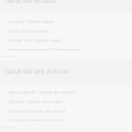
TARJETAS REGALO
Amazon Tarjetas regalo
Apple Tarjetas regalo
Google Play Tarjetas regalo
Kennzeichengenerator Tarjetas regalo
+ #more
Microsoft Tarjetas regalo
Netflix Tarjetas regalo
TARJETAS DES JUEGOS
Spotify Premium Tarjetas regalo
TikTok Tarjetas regalo
Apex Legends Tarjetas des juegos
Wunschgutschein Tarjetas regalo
Blizzard Tarjetas des juegos
Zalando Tarjetas regalo
EA Origin Tarjetas des juegos
Fortnite Tarjetas des juegos
+ #more
League of Legends Tarjetas des juegos