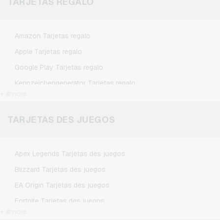
TARJETAS REGALO
Amazon Tarjetas regalo
Apple Tarjetas regalo
Google Play Tarjetas regalo
Kennzeichengenerator Tarjetas regalo
+ #more
Microsoft Tarjetas regalo
Netflix Tarjetas regalo
TARJETAS DES JUEGOS
Spotify Premium Tarjetas regalo
TikTok Tarjetas regalo
Apex Legends Tarjetas des juegos
Wunschgutschein Tarjetas regalo
Blizzard Tarjetas des juegos
Zalando Tarjetas regalo
EA Origin Tarjetas des juegos
Fortnite Tarjetas des juegos
+ #more
League of Legends Tarjetas des juegos