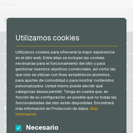
T-Mobile Recargas movil prepago
+ #more
MuchBetter Tarjetas de pago
Vodafone Recargas movil prepago
Neosurf Tarjetas de pago
REGIONES DISPONIBLES
PCS Tarjetas de pago
Utilizamos cookies
Razer Gold Tarjetas de pago
Bélgica
CUENTA
Transcash Tarjetas de pago
Brasil
Utilizamos cookies para ofrecerle la mejor experiencia
en el sitio web. Entre ellas se incluyen las cookies
Alemania (DE)
Registrar
necesarias para el funcionamiento del sitio y para
SERVICIO
Alemania (EN)
gestionar nuestros objetivos comerciales, así como las
Iniciar sesión
que sólo se utilizan con fines estadísticos anónimos,
Francia
para ajustes de comodidad o para mostrar contenidos
Mi carrito
Italia
FAQ
personalizados. Usted mismo puede decidir qué
VGO-SHOP
categorías desea permitir. Tenga en cuenta que, en
Modos de pago
función de su configuración, es posible que no todas las
Países Bajos
funcionalidades del sitio estén disponibles. Encontrará
Condiciones generales
&
Derecho de revocación
Austria
Sobre nosotros
Facebook
más información en Protección de datos.
Más
Protección de datos
información
Portugal
Participantes
Instagram
Suiza (DE)
Necesario
TikTok