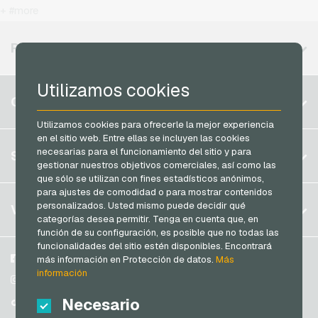
T-Mobile Recargas movil prepago
+ #more
MuchBetter Tarjetas de pago
Vodafone Recargas movil prepago
Neosurf Tarjetas de pago
REGIONES DISPONIBLES
PCS Tarjetas de pago
Utilizamos cookies
Razer Gold Tarjetas de pago
Bélgica
CUENTA
Transcash Tarjetas de pago
Brasil
Utilizamos cookies para ofrecerle la mejor experiencia
en el sitio web. Entre ellas se incluyen las cookies
Alemania (DE)
Registrar
necesarias para el funcionamiento del sitio y para
SERVICIO
Alemania (EN)
gestionar nuestros objetivos comerciales, así como las
Iniciar sesión
que sólo se utilizan con fines estadísticos anónimos,
Francia
para ajustes de comodidad o para mostrar contenidos
Mi carrito
Italia
FAQ
personalizados. Usted mismo puede decidir qué
VGO-SHOP
categorías desea permitir. Tenga en cuenta que, en
Modos de pago
función de su configuración, es posible que no todas las
Países Bajos
funcionalidades del sitio estén disponibles. Encontrará
Condiciones generales
&
Derecho de revocación
Austria
Sobre nosotros
Facebook
más información en Protección de datos.
Más
Protección de datos
información
Portugal
Participantes
Instagram
Suiza (DE)
Necesario
TikTok