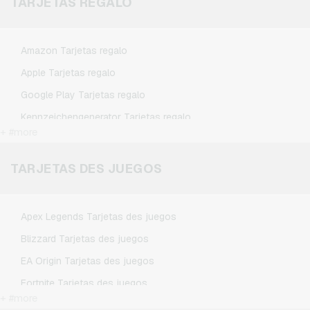
TARJETAS REGALO
Amazon Tarjetas regalo
Apple Tarjetas regalo
Google Play Tarjetas regalo
Kennzeichengenerator Tarjetas regalo
+ #more
Microsoft Tarjetas regalo
Netflix Tarjetas regalo
TARJETAS DES JUEGOS
Spotify Premium Tarjetas regalo
TikTok Tarjetas regalo
Apex Legends Tarjetas des juegos
Wunschgutschein Tarjetas regalo
Blizzard Tarjetas des juegos
Zalando Tarjetas regalo
EA Origin Tarjetas des juegos
Fortnite Tarjetas des juegos
+ #more
League of Legends Tarjetas des juegos