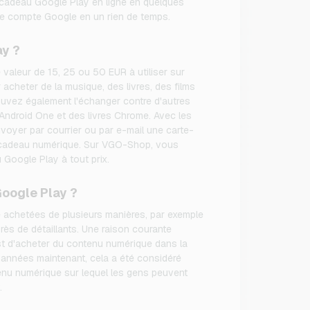
cadeau Google Play en ligne en quelques
re compte Google en un rien de temps.
ay ?
valeur de 15, 25 ou 50 EUR à utiliser sur
r acheter de la musique, des livres, des films
ouvez également l'échanger contre d'autres
s Android One et des livres Chrome. Avec les
oyer par courrier ou par e-mail une carte-
e cadeau numérique. Sur VGO-Shop, vous
Google Play à tout prix.
oogle Play ?
 achetées de plusieurs manières, par exemple
ès de détaillants. Une raison courante
t d'acheter du contenu numérique dans la
années maintenant, cela a été considéré
nu numérique sur lequel les gens peuvent
.