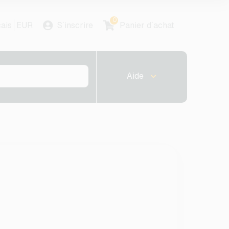
0
ais
EUR
S´inscrire
Panier d´achat
Aide