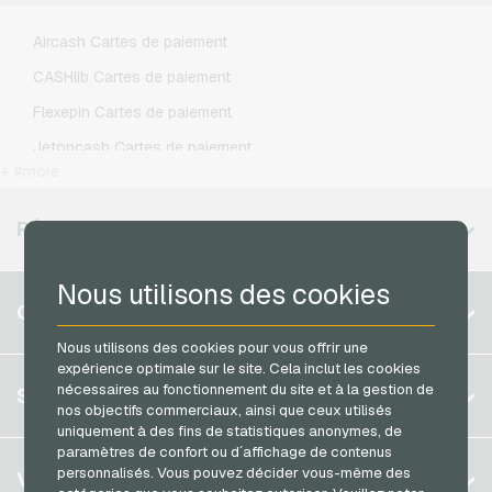
Lycamobile Recharges mobiles
Aircash Cartes de paiement
O2 Recharges mobiles
CASHlib Cartes de paiement
Otelo Recharges mobiles
Flexepin Cartes de paiement
Simyo Recharges mobiles
Jetoncash Cartes de paiement
T-Mobile Recharges mobiles
+ #more
MuchBetter Cartes de paiement
Vodafone Recharges mobiles
Neosurf Cartes de paiement
RÉGIONS DISPONIBLES
PaysafeCard Cartes de paiement
Nous utilisons des cookies
PCS Cartes de paiement
Belgique
COMPTE
Razer Gold Cartes de paiement
Brésil
Nous utilisons des cookies pour vous offrir une
Transcash Cartes de paiement
expérience optimale sur le site. Cela inclut les cookies
Allemagne (DE)
S´inscrire
nécessaires au fonctionnement du site et à la gestion de
SERVICE
Allemagne (EN)
nos objectifs commerciaux, ainsi que ceux utilisés
S´inscrire
uniquement à des fins de statistiques anonymes, de
France
paramètres de confort ou d´affichage de contenus
Mon panier
Italie
FAQ
personnalisés. Vous pouvez décider vous-même des
VGO-SHOP