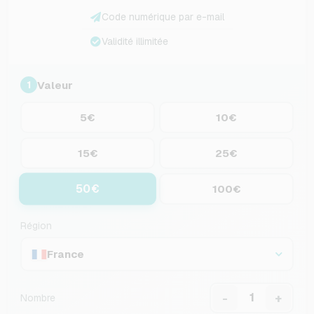
Code numérique par e-mail
Validité illimitée
Valeur
1
5€
10€
15€
25€
50€
100€
Région
France
-
+
Nombre