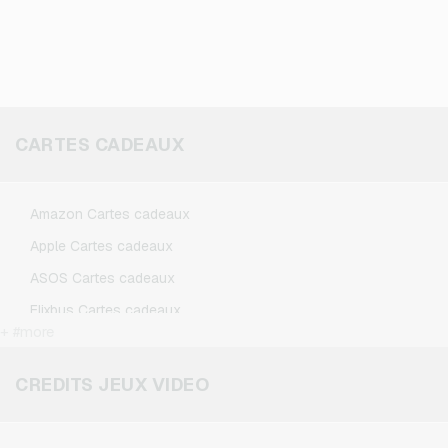
CARTES CADEAUX
Amazon Cartes cadeaux
Apple Cartes cadeaux
ASOS Cartes cadeaux
Flixbus Cartes cadeaux
+ #more
FlixTrain Cartes cadeaux
Google Play Cartes cadeaux
CREDITS JEUX VIDEO
IKEA Cartes cadeaux
Kennzeichengenerator Cartes cadeaux