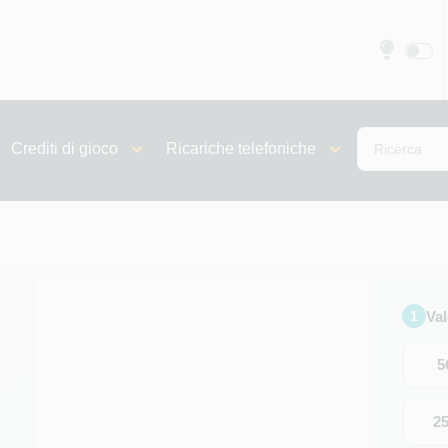
Crediti di gioco
Ricariche telefoniche
Va
1
5
2