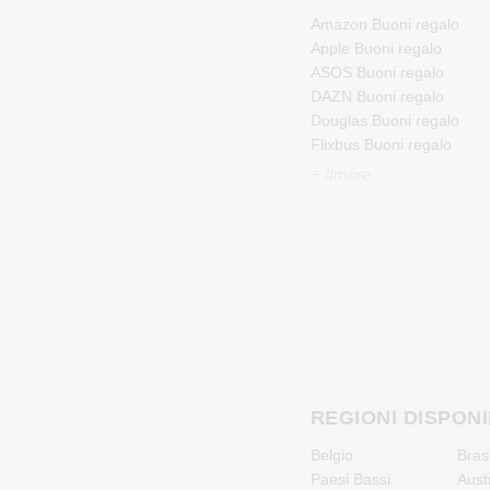
Amazon Buoni regalo
Apple Buoni regalo
ASOS Buoni regalo
DAZN Buoni regalo
Douglas Buoni regalo
Flixbus Buoni regalo
FlixTrain Buoni regalo
+ #more
Google Play Buoni regalo
IKEA Buoni regalo
Kennzeichengenerator
Buoni regalo
Microsoft Buoni regalo
Netflix Buoni regalo
Spotify Premium Buoni
regalo
TikTok Buoni regalo
Wunschgutschein Buoni
REGIONI DISPONI
regalo
Belgio
Bras
Zalando Buoni regalo
Paesi Bassi
Aust