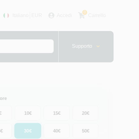
0
Italiano
EUR
Accedi
Carrello
Supporto
lore
€
10€
15€
20€
30€
5€
40€
50€