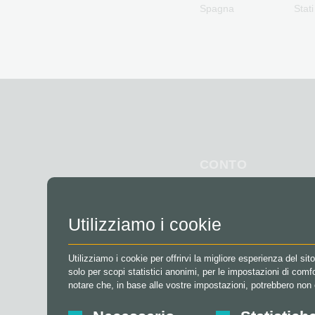
Spagna
Stati
CONTO
Registrati
Accedi
Utilizziamo i cookie
Il mio carrello
Utilizziamo i cookie per offrirvi la migliore esperienza del si
solo per scopi statistici anonimi, per le impostazioni di com
notare che, in base alle vostre impostazioni, potrebbero non es