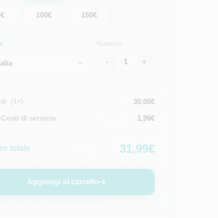
0€
100€
150€
e
Numero
-
+
talia
zo
30,00€
(1×)
osti di servizio
1,99€
31,99€
zo totale
Aggiungi al carrello