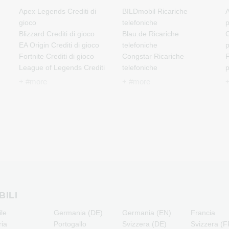
Apex Legends Crediti di
BILDmobil Ricariche
A
gioco
telefoniche
Blizzard Crediti di gioco
Blau.de Ricariche
C
EA Origin Crediti di gioco
telefoniche
Fortnite Crediti di gioco
Congstar Ricariche
F
League of Legends Crediti
telefoniche
di gioco
E-Plus Ricariche
J
+ #more
+ #more
Minecraft Crediti di gioco
telefoniche
NCSoft Crediti di gioco
Fonic Ricariche telefoniche
M
Nintendo Crediti di gioco
Klarmobil Ricariche
Nintendo Switch Online
telefoniche
N
Crediti di gioco
Lebara Ricariche
PSN Card Crediti di gioco
telefoniche
P
PUBG Mobile Crediti di
Lycamobile Ricariche
R
gioco
telefoniche
Roblox Crediti di gioco
O2 Ricariche telefoniche
T
Steam Crediti di gioco
Otelo Ricariche telefoniche
BILI
Xbox Live Crediti di gioco
Simyo Ricariche
ile
Germania (DE)
Germania (EN)
Francia
telefoniche
ria
Portogallo
Svizzera (DE)
Svizzera (F
T-Mobile Ricariche