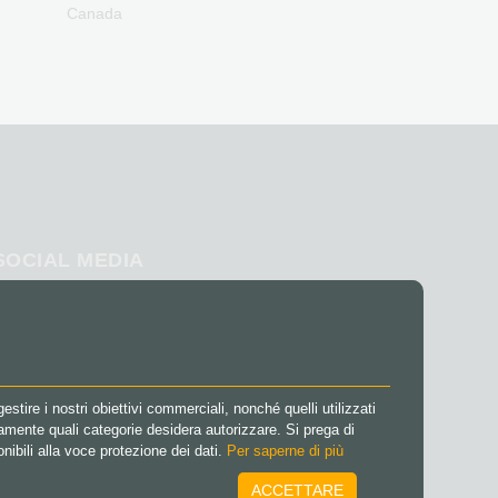
Canada
SOCIAL MEDIA
Facebook
Instagram
TikTok
@VGO_com
stire i nostri obiettivi commerciali, nonché quelli utilizzati
amente quali categorie desidera autorizzare. Si prega di
onibili alla voce protezione dei dati.
Per saperne di più
ACCETTARE