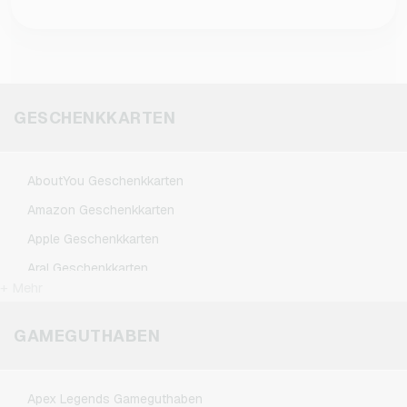
Aktionsgutschein mit Einschränkungen. Hast
Nein, das Guthaben eines Zalando-Gutscheins
Du einen Zalando Gutschein gekauft und es
ist accountgebunden und kann nicht auf einen
treten Probleme auf, hilft Dir unser
anderen Account übertragen werden. Nach dem
Kundensupport oder der von Zalando gern
Kauf eines Zalando Gutscheins solltest Du
weiter.
daher darauf achten, ihn im richtigen Account
GESCHENKKARTEN
einzulösen.
AboutYou Geschenkkarten
Amazon Geschenkkarten
Apple Geschenkkarten
Aral Geschenkkarten
+ Mehr
BestChoice Premium Geschenkkarten
CircleK Geschenkkarten
GAMEGUTHABEN
DAZN Geschenkkarten
Douglas Geschenkkarten
Apex Legends Gameguthaben