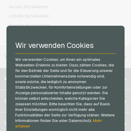
Microsoft Geschenkkarten
Lycamobile Handyguthaben
Aircash Bezahlkarten
Netflix Geschenkkarten
O2 Handyguthaben
CASHlib Bezahlkarten
OTTO Geschenkkarten
Otelo Handyguthaben
Flexepin Bezahlkarten
PeterPane Geschenkkarten
Simyo Handyguthaben
Jetoncash Bezahlkarten
Rewe Geschenkkarten
T-Mobile Handyguthaben
+ Mehr
Wir verwenden Cookies
MuchBetter Bezahlkarten
roastmarket Geschenkkarten
Vodafone Handyguthaben
Neosurf Bezahlkarten
VERFÜGBARE REGIONEN
Rossmann Geschenkkarten
Wir verwenden Cookies, um Ihnen ein optimales
PCS Bezahlkarten
Webseiten-Erlebnis zu bieten. Dazu zählen Cookies, die
RTL+ Geschenkkarten
für den Betrieb der Seite und für die Steuerung unserer
Razer Gold Bezahlkarten
kommerziellen Unternehmensziele notwendig sind,
Belgien
Saturn Geschenkkarten
KONTO
Transcash Bezahlkarten
sowie solche, die lediglich zu anonymen
Brasilien
Shell Geschenkkarten
Statistikzwecken, für Komforteinstellungen oder zur
Anzeige personalisierter Inhalte genutzt werden. Sie
Deutschland (DE)
Spotify Premium Geschenkkarten
können selbst entscheiden, welche Kategorien Sie
Registrieren
SERVICE
Deutschland (EN)
zulassen möchten. Bitte beachten Sie, dass auf Basis
Thalia Geschenkkarten
Anmelden
Ihrer Einstellungen womöglich nicht mehr alle
Frankreich
TikTok Geschenkkarten
Funktionalitäten der Seite zur Verfügung stehen. Weitere
Mein Warenkorb
Italien
Informationen finden Sie unter Datenschutz.
Mehr
FAQ
VGO-SHOP
toom Geschenkkarten
erfahren
Zahlungsmethoden