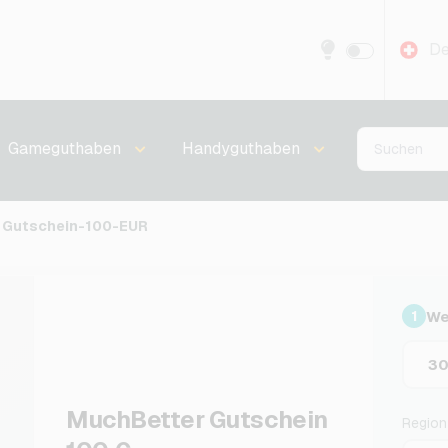
De
Gameguthaben
Handyguthaben
 Gutschein-100-EUR
We
1
3
MuchBetter Gutschein
Region