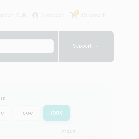
0
utsch
EUR
Anmelden
Warenkorb
Support
rt
100€
0€
50€
Anzahl