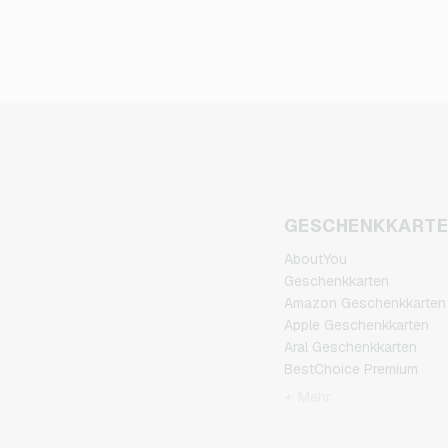
GESCHENKKART
AboutYou
Geschenkkarten
Amazon Geschenkkarten
Apple Geschenkkarten
Aral Geschenkkarten
BestChoice Premium
Geschenkkarten
+ Mehr
CircleK Geschenkkarten
DAZN Geschenkkarten