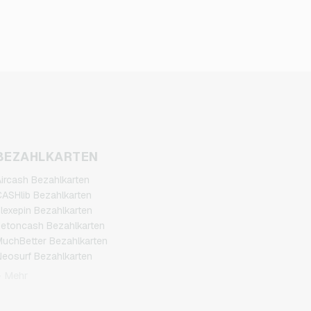
BEZAHLKARTEN
ircash Bezahlkarten
ASHlib Bezahlkarten
lexepin Bezahlkarten
etoncash Bezahlkarten
uchBetter Bezahlkarten
eosurf Bezahlkarten
CS Bezahlkarten
+ Mehr
azer Gold Bezahlkarten
ranscash Bezahlkarten