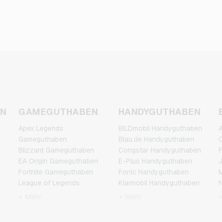
EN
GAMEGUTHABEN
HANDYGUTHABEN
Apex Legends
BILDmobil Handyguthaben
A
Gameguthaben
Blau.de Handyguthaben
C
Blizzard Gameguthaben
Congstar Handyguthaben
F
EA Origin Gameguthaben
E-Plus Handyguthaben
J
Fortnite Gameguthaben
Fonic Handyguthaben
M
League of Legends
Klarmobil Handyguthaben
N
Gameguthaben
Lebara Handyguthaben
P
+ Mehr
+ Mehr
Minecraft Gameguthaben
Lycamobile
R
NCSoft Gameguthaben
Handyguthaben
T