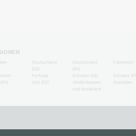
Nintendo Gameguthaben
O2 Handyguthaben
Nintendo Switch Online
Otelo Handyguthaben
Gameguthaben
Simyo Handyguthaben
PSN Card Gameguthaben
T-Mobile Handyguthaben
PUBG Mobile
Vodafone Handyguthaben
Gameguthaben
Roblox Gameguthaben
Steam Gameguthaben
GIONEN
Xbox Live Gameguthaben
ilien
Deutschland
Deutschland
Frankreich
(DE)
(EN)
rreich
Portugal
Schweiz (DE)
Schweiz (F
(EN)
USA (ES)
Großbritannien
Australien
und Nordirland
n