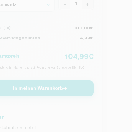
-
+
Schweiz
s
100,00€
(1×)
Servicegebühren
4,99€
104,99€
amtpreis
tlung im Namen und auf Rechnung von Sureswipe E.M.I. PLC
In meinen Warenkorb
en
Gutschein bietet