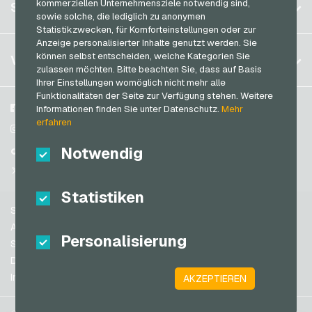
Registrieren
kommerziellen Unternehmensziele notwendig sind,
SERVICE
Deutschland (EN)
sowie solche, die lediglich zu anonymen
Thalia Geschenkkarten
Anmelden
Statistikzwecken, für Komforteinstellungen oder zur
Frankreich
TikTok Geschenkkarten
Anzeige personalisierter Inhalte genutzt werden. Sie
Mein Warenkorb
Italien
FAQ
können selbst entscheiden, welche Kategorien Sie
VGO-SHOP
toom Geschenkkarten
zulassen möchten. Bitte beachten Sie, dass auf Basis
Zahlungsmethoden
Ihrer Einstellungen womöglich nicht mehr alle
Wolt Geschenkkarten
Niederlande
Funktionalitäten der Seite zur Verfügung stehen. Weitere
AGB
&
Widerrufsrecht
World of Sweets Geschenkkarten
Österreich
Über uns
Facebook
Informationen finden Sie unter Datenschutz.
Mehr
Datenschutzrichtlinien
erfahren
Portugal
Wunschgutschein Geschenkkarten
Blog
Instagram
Schweiz (DE)
Notwendig
Partner
TikTok
Zalando Geschenkkarten
Schweiz (FR)
@VGO_com
Schweiz (IT)
Statistiken
Support
Spanien
AGB
Personalisierung
USA (EN)
Sicherheit & Verifikation
Datenschutzrichtlinien
USA (ES)
Impressum
AKZEPTIEREN
Großbritannien und Nordirland
Australien