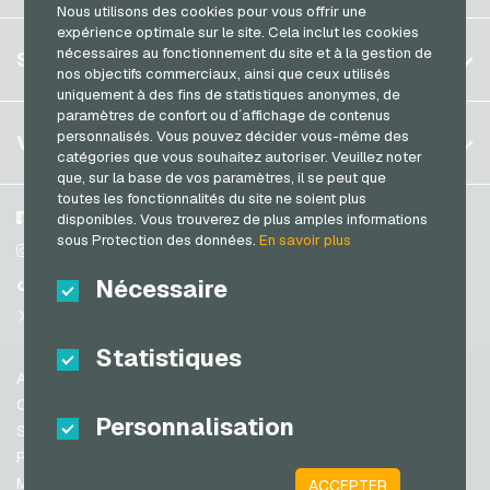
Brésil
Nous utilisons des cookies pour vous offrir une
Transcash Cartes de paiement
expérience optimale sur le site. Cela inclut les cookies
Allemagne (DE)
S´inscrire
nécessaires au fonctionnement du site et à la gestion de
SERVICE
Allemagne (EN)
nos objectifs commerciaux, ainsi que ceux utilisés
S´inscrire
uniquement à des fins de statistiques anonymes, de
France
paramètres de confort ou d´affichage de contenus
Mon panier
Italie
FAQ
personnalisés. Vous pouvez décider vous-même des
VGO-SHOP
catégories que vous souhaitez autoriser. Veuillez noter
Méthodes de paiement
que, sur la base de vos paramètres, il se peut que
Pays-bas
toutes les fonctionnalités du site ne soient plus
Conditions generales
&
Droit de retour
Autriche
A propos de nous
Facebook
disponibles. Vous trouverez de plus amples informations
Protection des données
sous Protection des données.
En savoir plus
Portugal
Partenaires
Instagram
Suisse (DE)
Nécessaire
TikTok
Suisse (FR)
@VGO_com
Suisse (IT)
Statistiques
Aide
Espagne
Conditions generales
Personnalisation
États-unis (EN)
Sécurité & vérification
Protection des données
États-unis (ES)
Mentions légales
ACCEPTER