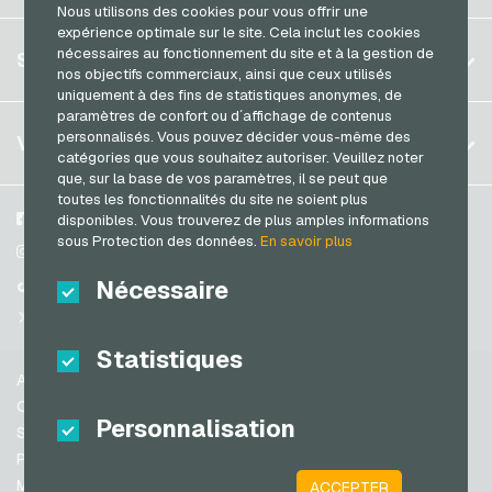
Brésil
Nous utilisons des cookies pour vous offrir une
Transcash Cartes de paiement
expérience optimale sur le site. Cela inclut les cookies
Allemagne (DE)
S´inscrire
nécessaires au fonctionnement du site et à la gestion de
SERVICE
Allemagne (EN)
nos objectifs commerciaux, ainsi que ceux utilisés
S´inscrire
uniquement à des fins de statistiques anonymes, de
France
paramètres de confort ou d´affichage de contenus
Mon panier
Italie
FAQ
personnalisés. Vous pouvez décider vous-même des
VGO-SHOP
catégories que vous souhaitez autoriser. Veuillez noter
Méthodes de paiement
que, sur la base de vos paramètres, il se peut que
Pays-bas
toutes les fonctionnalités du site ne soient plus
Conditions generales
&
Droit de retour
Autriche
A propos de nous
Facebook
disponibles. Vous trouverez de plus amples informations
Protection des données
sous Protection des données.
En savoir plus
Portugal
Partenaires
Instagram
Suisse (DE)
Nécessaire
TikTok
Suisse (FR)
@VGO_com
Suisse (IT)
Statistiques
Aide
Espagne
Conditions generales
Personnalisation
États-unis (EN)
Sécurité & vérification
Protection des données
États-unis (ES)
Mentions légales
ACCEPTER