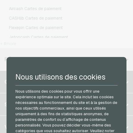
Lycamobile Recharges mobiles
Aircash Cartes de paiement
O2 Recharges mobiles
CASHlib Cartes de paiement
Otelo Recharges mobiles
Flexepin Cartes de paiement
Simyo Recharges mobiles
Jetoncash Cartes de paiement
T-Mobile Recharges mobiles
+ #more
MuchBetter Cartes de paiement
Vodafone Recharges mobiles
Neosurf Cartes de paiement
RÉGIONS DISPONIBLES
PaysafeCard Cartes de paiement
Nous utilisons des cookies
PCS Cartes de paiement
Belgique
COMPTE
Razer Gold Cartes de paiement
Brésil
Nous utilisons des cookies pour vous offrir une
Transcash Cartes de paiement
expérience optimale sur le site. Cela inclut les cookies
Allemagne (DE)
S´inscrire
nécessaires au fonctionnement du site et à la gestion de
SERVICE
Allemagne (EN)
nos objectifs commerciaux, ainsi que ceux utilisés
S´inscrire
uniquement à des fins de statistiques anonymes, de
France
paramètres de confort ou d´affichage de contenus
Mon panier
Italie
FAQ
personnalisés. Vous pouvez décider vous-même des
VGO-SHOP
catégories que vous souhaitez autoriser. Veuillez noter