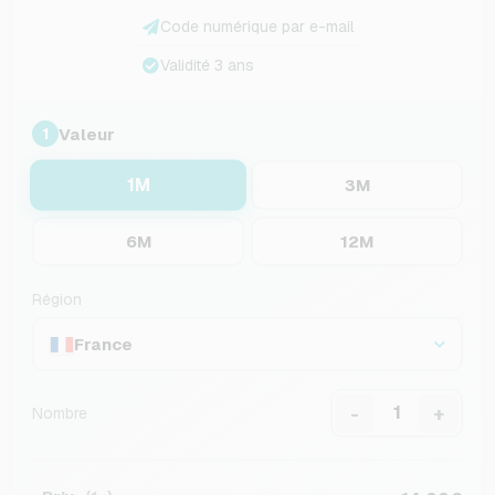
Code numérique par e-mail
Validité 3 ans
Valeur
1
1M
3M
6M
12M
Région
France
-
+
Nombre