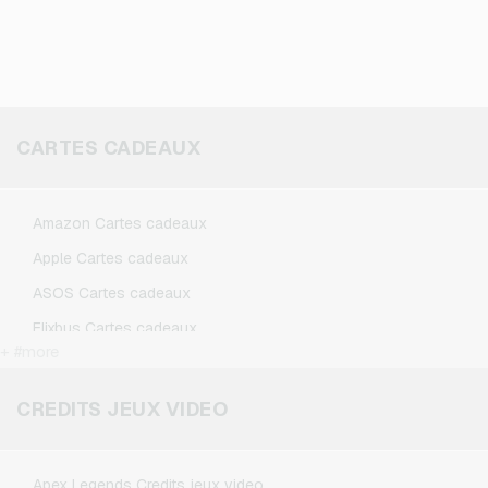
CARTES CADEAUX
Amazon Cartes cadeaux
Apple Cartes cadeaux
ASOS Cartes cadeaux
Flixbus Cartes cadeaux
+ #more
FlixTrain Cartes cadeaux
Google Play Cartes cadeaux
CREDITS JEUX VIDEO
IKEA Cartes cadeaux
Kennzeichengenerator Cartes cadeaux
Apex Legends Credits jeux video