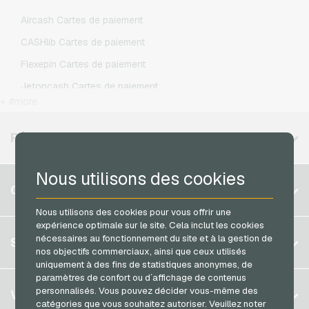
Lycamobile Recharges mobiles
Aircash Cartes de paiement
O2 Recharges mobiles
CASHlib Cartes de paiement
Otelo Recharges mobiles
Flexepin Cartes de paiement
Simyo Recharges mobiles
Jetoncash Cartes de paiement
T-Mobile Recharges mobiles
+ #more
MuchBetter Cartes de paiement
Vodafone Recharges mobiles
Neosurf Cartes de paiement
RÉGIONS DISPONIBLES
PaysafeCard Cartes de paiement
Nous utilisons des cookies
PCS Cartes de paiement
Belgique
COMPTE
Razer Gold Cartes de paiement
Brésil
Nous utilisons des cookies pour vous offrir une
Transcash Cartes de paiement
expérience optimale sur le site. Cela inclut les cookies
Allemagne (DE)
S´inscrire
nécessaires au fonctionnement du site et à la gestion de
SERVICE
Allemagne (EN)
nos objectifs commerciaux, ainsi que ceux utilisés
S´inscrire
uniquement à des fins de statistiques anonymes, de
France
paramètres de confort ou d´affichage de contenus
Mon panier
Italie
FAQ
personnalisés. Vous pouvez décider vous-même des
VGO-SHOP
catégories que vous souhaitez autoriser. Veuillez noter