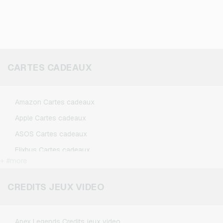
CARTES CADEAUX
Amazon Cartes cadeaux
Apple Cartes cadeaux
ASOS Cartes cadeaux
Flixbus Cartes cadeaux
+ #more
FlixTrain Cartes cadeaux
Google Play Cartes cadeaux
CREDITS JEUX VIDEO
IKEA Cartes cadeaux
Kennzeichengenerator Cartes cadeaux
Apex Legends Credits jeux video