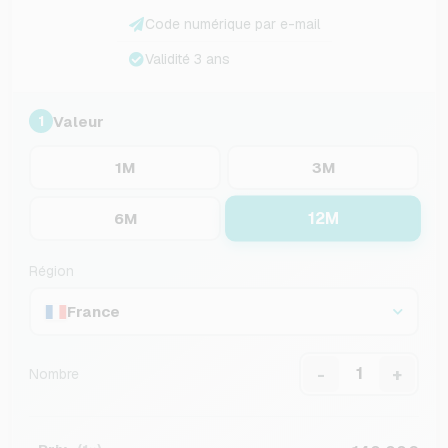
Code numérique par e-mail
Validité 3 ans
Valeur
1
1M
3M
12M
6M
Région
France
-
+
Nombre