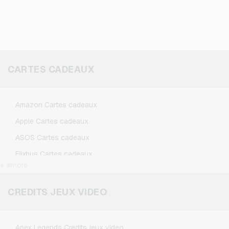
CARTES CADEAUX
Amazon Cartes cadeaux
Apple Cartes cadeaux
ASOS Cartes cadeaux
Flixbus Cartes cadeaux
+ #more
FlixTrain Cartes cadeaux
Google Play Cartes cadeaux
CREDITS JEUX VIDEO
IKEA Cartes cadeaux
Kennzeichengenerator Cartes cadeaux
Apex Legends Credits jeux video