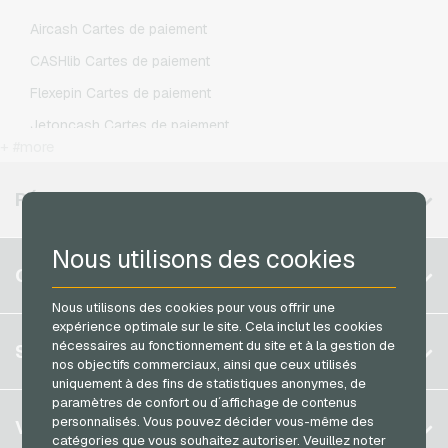
Lycamobile Recharges mobiles
Aircash Cartes de paiement
O2 Recharges mobiles
CASHlib Cartes de paiement
Otelo Recharges mobiles
Flexepin Cartes de paiement
Simyo Recharges mobiles
Jetoncash Cartes de paiement
T-Mobile Recharges mobiles
+ #more
MuchBetter Cartes de paiement
Vodafone Recharges mobiles
Neosurf Cartes de paiement
RÉGIONS DISPONIBLES
PaysafeCard Cartes de paiement
Nous utilisons des cookies
PCS Cartes de paiement
Belgique
COMPTE
Razer Gold Cartes de paiement
Brésil
Nous utilisons des cookies pour vous offrir une
Transcash Cartes de paiement
expérience optimale sur le site. Cela inclut les cookies
Allemagne (DE)
S´inscrire
nécessaires au fonctionnement du site et à la gestion de
SERVICE
Allemagne (EN)
nos objectifs commerciaux, ainsi que ceux utilisés
S´inscrire
uniquement à des fins de statistiques anonymes, de
France
paramètres de confort ou d´affichage de contenus
Mon panier
Italie
FAQ
personnalisés. Vous pouvez décider vous-même des
VGO-SHOP
catégories que vous souhaitez autoriser. Veuillez noter