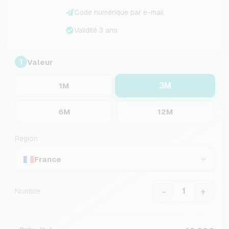
Code numérique par e-mail
Validité 3 ans
Valeur
1
3M
1M
6M
12M
Région
France
-
+
Nombre