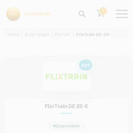
0
Home
Buoni regalo
FlixTrain
FlixTrain DE-25-EUR
25
€
FlixTrain DE 25 €
Disponibile