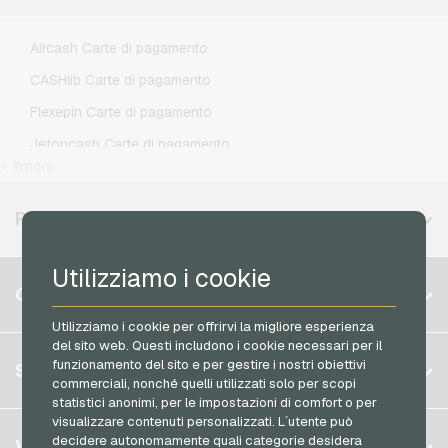
Lebara Ricariche telefoniche
Lycamobile Ricariche telefoniche
Aircash Carte di pagamento
O2 Ricariche telefoniche
CASHlib Carte di pagamento
Otelo Ricariche telefoniche
Flexepin Carte di pagamento
Simyo Ricariche telefoniche
Jetoncash Carte di pagamento
T-Mobile Ricariche telefoniche
+ #more
MuchBetter Carte di pagamento
Vodafone Ricariche telefoniche
Neosurf Carte di pagamento
REGIONI DISPONIBILI
PCS Carte di pagamento
Utilizziamo i cookie
Razer Gold Carte di pagamento
Belgio
CONTO
Transcash Carte di pagamento
Brasile
Utilizziamo i cookie per offrirvi la migliore esperienza
del sito web. Questi includono i cookie necessari per il
Germania (DE)
Registrati
funzionamento del sito e per gestire i nostri obiettivi
SERVIZIO
Germania (EN)
commerciali, nonché quelli utilizzati solo per scopi
Accedi
statistici anonimi, per le impostazioni di comfort o per
Francia
visualizzare contenuti personalizzati. L´utente può
Il mio carrello
Italia
FAQ
decidere autonomamente quali categorie desidera
VGO-SHOP