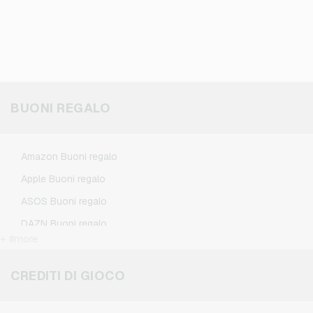
BUONI REGALO
Amazon Buoni regalo
Apple Buoni regalo
ASOS Buoni regalo
DAZN Buoni regalo
+ #more
Douglas Buoni regalo
Flixbus Buoni regalo
CREDITI DI GIOCO
FlixTrain Buoni regalo