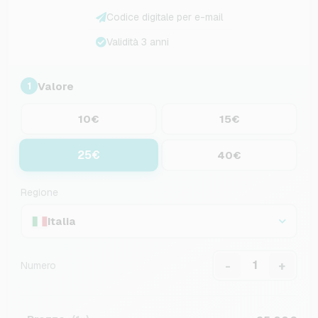
Codice digitale per e-mail
Validità 3 anni
Valore
1
10€
15€
25€
40€
Regione
Italia
-
+
Numero