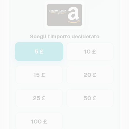
Scegli l'importo desiderato
5 £
10 £
15 £
20 £
25 £
50 £
100 £