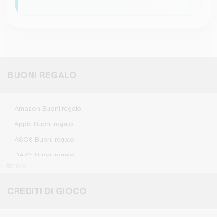
BUONI REGALO
Amazon Buoni regalo
Apple Buoni regalo
ASOS Buoni regalo
DAZN Buoni regalo
+ #more
Douglas Buoni regalo
Flixbus Buoni regalo
CREDITI DI GIOCO
FlixTrain Buoni regalo