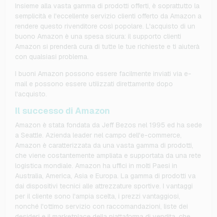
Insieme alla vasta gamma di prodotti offerti, è soprattutto la
semplicità e l'eccellente servizio clienti offerto da Amazon a
rendere questo rivenditore così popolare. L'acquisto di un
buono Amazon è una spesa sicura: il supporto clienti
Amazon si prenderà cura di tutte le tue richieste e ti aiuterà
con qualsiasi problema.
I buoni Amazon possono essere facilmente inviati via e-
mail e possono essere utilizzati direttamente dopo
l'acquisto.
Il successo di Amazon
Amazon è stata fondata da Jeff Bezos nel 1995 ed ha sede
a Seattle. Azienda leader nel campo dell'e-commerce,
Amazon è caratterizzata da una vasta gamma di prodotti,
che viene costantemente ampliata e supportata da una rete
logistica mondiale. Amazon ha uffici in molti Paesi in
Australia, America, Asia e Europa. La gamma di prodotti va
dai dispositivi tecnici alle attrezzature sportive. I vantaggi
per il cliente sono l'ampia scelta, i prezzi vantaggiosi,
nonché l'ottimo servizio con raccomandazioni, liste dei
desideri e il marketplace della piattaforma di vendita, che