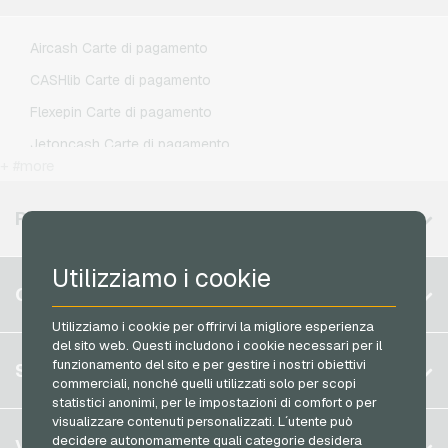
Lebara Ricariche telefoniche
Lycamobile Ricariche telefoniche
Aircash Carte di pagamento
O2 Ricariche telefoniche
CASHlib Carte di pagamento
Otelo Ricariche telefoniche
Flexepin Carte di pagamento
Simyo Ricariche telefoniche
Jetoncash Carte di pagamento
T-Mobile Ricariche telefoniche
+ #more
MuchBetter Carte di pagamento
Vodafone Ricariche telefoniche
Neosurf Carte di pagamento
REGIONI DISPONIBILI
PCS Carte di pagamento
Utilizziamo i cookie
Razer Gold Carte di pagamento
Belgio
CONTO
Transcash Carte di pagamento
Brasile
Utilizziamo i cookie per offrirvi la migliore esperienza
del sito web. Questi includono i cookie necessari per il
Germania (DE)
Registrati
funzionamento del sito e per gestire i nostri obiettivi
SERVIZIO
Germania (EN)
commerciali, nonché quelli utilizzati solo per scopi
Accedi
statistici anonimi, per le impostazioni di comfort o per
Francia
visualizzare contenuti personalizzati. L´utente può
Il mio carrello
Italia
FAQ
decidere autonomamente quali categorie desidera
VGO-SHOP