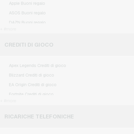
Apple Buoni regalo
ASOS Buoni regalo
DAZN Buoni regalo
+ #more
Douglas Buoni regalo
Flixbus Buoni regalo
CREDITI DI GIOCO
FlixTrain Buoni regalo
Google Play Buoni regalo
Apex Legends Crediti di gioco
IKEA Buoni regalo
Blizzard Crediti di gioco
Kennzeichengenerator Buoni regalo
EA Origin Crediti di gioco
Microsoft Buoni regalo
Fortnite Crediti di gioco
Netflix Buoni regalo
+ #more
League of Legends Crediti di gioco
Spotify Premium Buoni regalo
Minecraft Crediti di gioco
RICARICHE TELEFONICHE
TikTok Buoni regalo
NCSoft Crediti di gioco
Wunschgutschein Buoni regalo
Nintendo Crediti di gioco