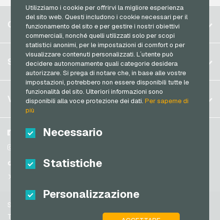
Utilizziamo i cookie per offrirvi la migliore esperienza
Razer Gold Carte di pagamento
del sito web. Questi includono i cookie necessari per il
Belgio
CONTO
funzionamento del sito e per gestire i nostri obiettivi
Transcash Carte di pagamento
Brasile
commerciali, nonché quelli utilizzati solo per scopi
statistici anonimi, per le impostazioni di comfort o per
Germania (DE)
visualizzare contenuti personalizzati. L´utente può
Registrati
SERVIZIO
decidere autonomamente quali categorie desidera
Germania (EN)
autorizzare. Si prega di notare che, in base alle vostre
Accedi
Francia
impostazioni, potrebbero non essere disponibili tutte le
Il mio carrello
funzionalità del sito. Ulteriori informazioni sono
Italia
FAQ
VGO-SHOP
disponibili alla voce protezione dei dati.
Per saperne di
Metodi di pagamento
più
Paesi Bassi
Termini & Condizioni
&
Diritto di recesso
Necessario
Austria
Su di noi
Facebook
Protezione dei dati
Portogallo
Partner
Instagram
Statistiche
Svizzera (DE)
TikTok
Svizzera (FR)
@VGO_com
Svizzera (IT)
Personalizzazione
Supporto
Spagna
Termini & Condizioni