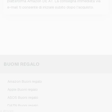
piattaforma Amazon DE AT. La consegna immediata via
e-mail ti consente di iniziare subito dopo l'acquisto.
BUONI REGALO
Amazon Buoni regalo
Apple Buoni regalo
ASOS Buoni regalo
DAZN Buoni regalo
+ #more