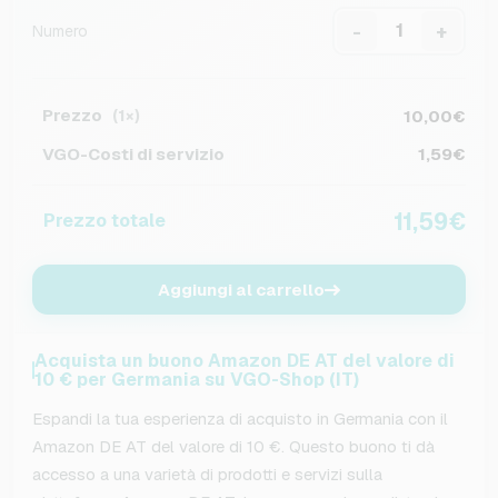
-
+
Numero
Prezzo
10,00€
(1×)
VGO-Costi di servizio
1,59€
11,59€
Prezzo totale
Aggiungi al carrello
Acquista un buono Amazon DE AT del valore di
10 € per Germania su VGO-Shop (IT)
Espandi la tua esperienza di acquisto in Germania con il
Amazon DE AT del valore di 10 €. Questo buono ti dà
accesso a una varietà di prodotti e servizi sulla