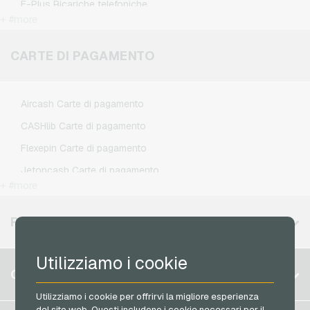
E-Plus Ricariche telefoniche
Roblox Crediti di gioco
+ #more
Fonic Ricariche telefoniche
Steam Crediti di gioco
Klarmobil Ricariche telefoniche
CARTE DI PAGAMENTO
Xbox Live Crediti di gioco
Lebara Ricariche telefoniche
Lycamobile Ricariche telefoniche
Aircash Carte di pagamento
O2 Ricariche telefoniche
CASHlib Carte di pagamento
Otelo Ricariche telefoniche
Flexepin Carte di pagamento
Simyo Ricariche telefoniche
Jetoncash Carte di pagamento
T-Mobile Ricariche telefoniche
+ #more
MuchBetter Carte di pagamento
Vodafone Ricariche telefoniche
Neosurf Carte di pagamento
REGIONI DISPONIBILI
PCS Carte di pagamento
Utilizziamo i cookie
Razer Gold Carte di pagamento
Belgio
CONTO
Transcash Carte di pagamento
Brasile
Utilizziamo i cookie per offrirvi la migliore esperienza
del sito web. Questi includono i cookie necessari per il