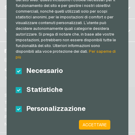
Germania (DE)
Registrati
funzionamento del sito e per gestire i nostri obiettivi
SERVIZIO
Germania (EN)
commerciali, nonché quelli utilizzati solo per scopi
Accedi
statistici anonimi, per le impostazioni di comfort o per
Francia
visualizzare contenuti personalizzati. L´utente può
Il mio carrello
Italia
FAQ
decidere autonomamente quali categorie desidera
VGO-SHOP
autorizzare. Si prega di notare che, in base alle vostre
Metodi di pagamento
impostazioni, potrebbero non essere disponibili tutte le
Paesi Bassi
funzionalità del sito. Ulteriori informazioni sono
Termini & Condizioni
&
Diritto di recesso
Austria
Su di noi
Facebook
disponibili alla voce protezione dei dati.
Per saperne di
Protezione dei dati
più
Portogallo
Partner
Instagram
Svizzera (DE)
Necessario
TikTok
Svizzera (FR)
@VGO_com
Svizzera (IT)
Statistiche
Supporto
Spagna
Termini & Condizioni
Personalizzazione
Stati Uniti (EN)
Sicurezza e verifica
Protezione dei dati
Stati Uniti (ES)
Note legali
ACCETTARE
Gran Bretagna e Irlanda del Nord