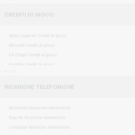
Douglas Buoni regalo
Flixbus Buoni regalo
CREDITI DI GIOCO
FlixTrain Buoni regalo
Google Play Buoni regalo
Apex Legends Crediti di gioco
IKEA Buoni regalo
Blizzard Crediti di gioco
Kennzeichengenerator Buoni regalo
EA Origin Crediti di gioco
Microsoft Buoni regalo
Fortnite Crediti di gioco
Netflix Buoni regalo
+ #more
League of Legends Crediti di gioco
Spotify Premium Buoni regalo
Minecraft Crediti di gioco
RICARICHE TELEFONICHE
TikTok Buoni regalo
NCSoft Crediti di gioco
Wunschgutschein Buoni regalo
Nintendo Crediti di gioco
Zalando Buoni regalo
BILDmobil Ricariche telefoniche
Nintendo Switch Online Crediti di gioco
Blau.de Ricariche telefoniche
PSN Card Crediti di gioco
Congstar Ricariche telefoniche
PUBG Mobile Crediti di gioco