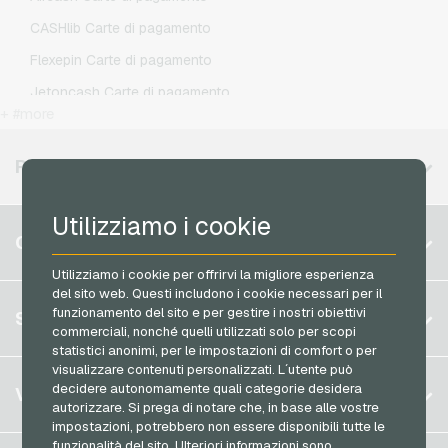
O2 Ricariche telefoniche
CASHlib Carte di pagamento
Otelo Ricariche telefoniche
Flexepin Carte di pagamento
Simyo Ricariche telefoniche
Jetoncash Carte di pagamento
T-Mobile Ricariche telefoniche
+ #more
MuchBetter Carte di pagamento
Vodafone Ricariche telefoniche
Neosurf Carte di pagamento
REGIONI DISPONIBILI
PCS Carte di pagamento
Utilizziamo i cookie
Razer Gold Carte di pagamento
Belgio
CONTO
Transcash Carte di pagamento
Brasile
Utilizziamo i cookie per offrirvi la migliore esperienza
del sito web. Questi includono i cookie necessari per il
Germania (DE)
Registrati
funzionamento del sito e per gestire i nostri obiettivi
SERVIZIO
Germania (EN)
commerciali, nonché quelli utilizzati solo per scopi
Accedi
statistici anonimi, per le impostazioni di comfort o per
Francia
visualizzare contenuti personalizzati. L´utente può
Il mio carrello
Italia
FAQ
decidere autonomamente quali categorie desidera
VGO-SHOP
autorizzare. Si prega di notare che, in base alle vostre
Metodi di pagamento
impostazioni, potrebbero non essere disponibili tutte le
Paesi Bassi
funzionalità del sito. Ulteriori informazioni sono
Termini & Condizioni
&
Diritto di recesso