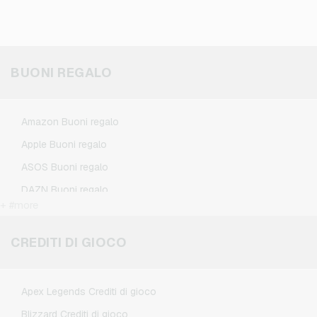
BUONI REGALO
Amazon Buoni regalo
Apple Buoni regalo
ASOS Buoni regalo
DAZN Buoni regalo
+ #more
Douglas Buoni regalo
Flixbus Buoni regalo
CREDITI DI GIOCO
FlixTrain Buoni regalo
Google Play Buoni regalo
Apex Legends Crediti di gioco
IKEA Buoni regalo
Blizzard Crediti di gioco