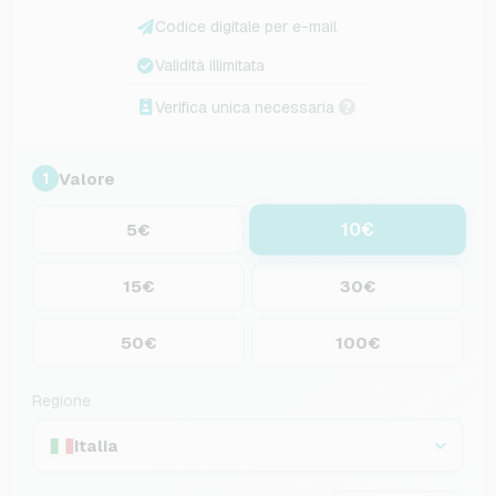
Codice digitale per e-mail
Validità illimitata
Verifica unica necessaria
Valore
1
10€
5€
15€
30€
50€
100€
Regione
Italia