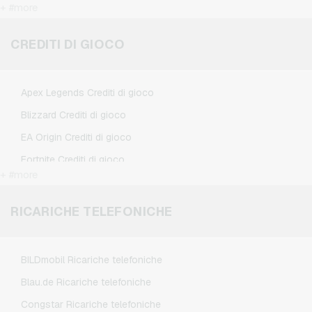
+ #more
Douglas Buoni regalo
Flixbus Buoni regalo
CREDITI DI GIOCO
FlixTrain Buoni regalo
Google Play Buoni regalo
Apex Legends Crediti di gioco
IKEA Buoni regalo
Blizzard Crediti di gioco
Kennzeichengenerator Buoni regalo
EA Origin Crediti di gioco
Microsoft Buoni regalo
Fortnite Crediti di gioco
Netflix Buoni regalo
+ #more
League of Legends Crediti di gioco
Spotify Premium Buoni regalo
Minecraft Crediti di gioco
RICARICHE TELEFONICHE
TikTok Buoni regalo
NCSoft Crediti di gioco
Wunschgutschein Buoni regalo
Nintendo Crediti di gioco
Zalando Buoni regalo
BILDmobil Ricariche telefoniche
Nintendo Switch Online Crediti di gioco
Blau.de Ricariche telefoniche
PSN Card Crediti di gioco
Congstar Ricariche telefoniche