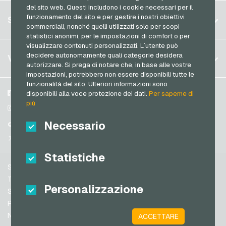
del sito web. Questi includono i cookie necessari per il
Germania (DE)
Registrati
funzionamento del sito e per gestire i nostri obiettivi
SERVIZIO
Germania (EN)
commerciali, nonché quelli utilizzati solo per scopi
Accedi
statistici anonimi, per le impostazioni di comfort o per
Francia
visualizzare contenuti personalizzati. L´utente può
Il mio carrello
Italia
FAQ
decidere autonomamente quali categorie desidera
VGO-SHOP
autorizzare. Si prega di notare che, in base alle vostre
Metodi di pagamento
impostazioni, potrebbero non essere disponibili tutte le
Paesi Bassi
funzionalità del sito. Ulteriori informazioni sono
Termini & Condizioni
&
Diritto di recesso
Austria
Su di noi
Facebook
disponibili alla voce protezione dei dati.
Per saperne di
Protezione dei dati
più
Portogallo
Partner
Instagram
Svizzera (DE)
Necessario
TikTok
Svizzera (FR)
@VGO_com
Svizzera (IT)
Statistiche
Supporto
Spagna
Termini & Condizioni
Personalizzazione
Stati Uniti (EN)
Sicurezza e verifica
Protezione dei dati
Stati Uniti (ES)
Note legali
ACCETTARE
Gran Bretagna e Irlanda del Nord