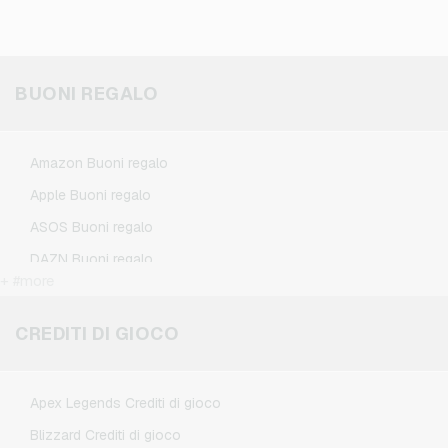
BUONI REGALO
Amazon Buoni regalo
Apple Buoni regalo
ASOS Buoni regalo
DAZN Buoni regalo
+ #more
Douglas Buoni regalo
Flixbus Buoni regalo
CREDITI DI GIOCO
FlixTrain Buoni regalo
Google Play Buoni regalo
Apex Legends Crediti di gioco
IKEA Buoni regalo
Blizzard Crediti di gioco