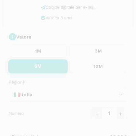
Codice digitale per e-mail
Validità 3 anni
Valore
1
1M
3M
6M
12M
Regione
Italia
-
+
Numero