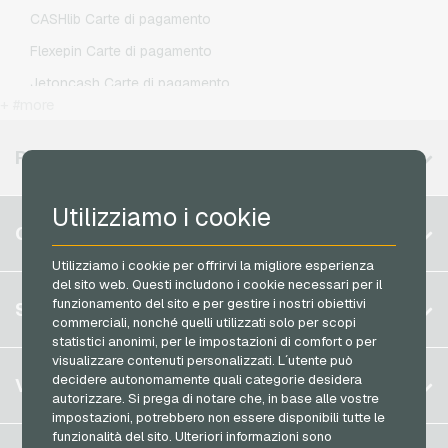
O2 Ricariche telefoniche
CASHlib Carte di pagamento
Otelo Ricariche telefoniche
Flexepin Carte di pagamento
Simyo Ricariche telefoniche
Jetoncash Carte di pagamento
T-Mobile Ricariche telefoniche
+ #more
MuchBetter Carte di pagamento
Vodafone Ricariche telefoniche
Neosurf Carte di pagamento
REGIONI DISPONIBILI
PCS Carte di pagamento
Utilizziamo i cookie
Razer Gold Carte di pagamento
Belgio
CONTO
Transcash Carte di pagamento
Brasile
Utilizziamo i cookie per offrirvi la migliore esperienza
del sito web. Questi includono i cookie necessari per il
Germania (DE)
Registrati
funzionamento del sito e per gestire i nostri obiettivi
SERVIZIO
Germania (EN)
commerciali, nonché quelli utilizzati solo per scopi
Accedi
statistici anonimi, per le impostazioni di comfort o per
Francia
visualizzare contenuti personalizzati. L´utente può
Il mio carrello
Italia
FAQ
decidere autonomamente quali categorie desidera
VGO-SHOP
autorizzare. Si prega di notare che, in base alle vostre
Metodi di pagamento
impostazioni, potrebbero non essere disponibili tutte le
Paesi Bassi
funzionalità del sito. Ulteriori informazioni sono
Termini & Condizioni
&
Diritto di recesso