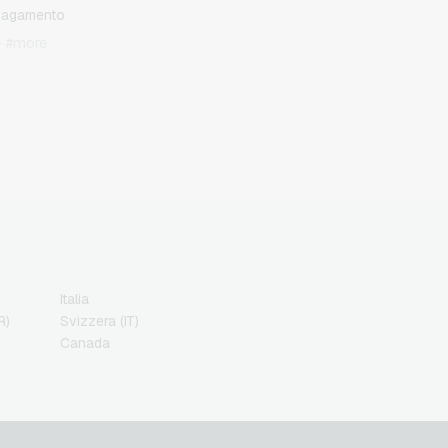
pagamento
etoncash Carte di
+ #more
pagamento
uchBetter Carte di
pagamento
eosurf Carte di
pagamento
CS Carte di pagamento
azer Gold Carte di
pagamento
ranscash Carte di
pagamento
Italia
R)
Svizzera (IT)
Canada