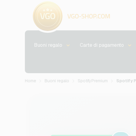
Buoni regalo
Carte di pagamento
Home
Buoni regalo
SpotifyPremium
Spotify