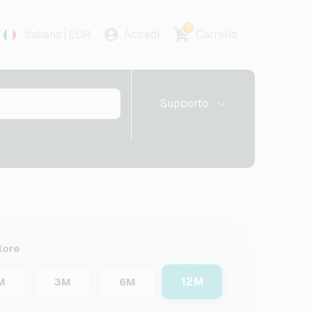
0
Italiano
EUR
Accedi
Carrello
Supporto
lore
12M
M
3M
6M