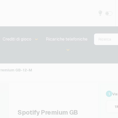
Crediti di gioco
Ricariche telefoniche
 Premium GB-12-M
Va
1
1
Spotify Premium GB